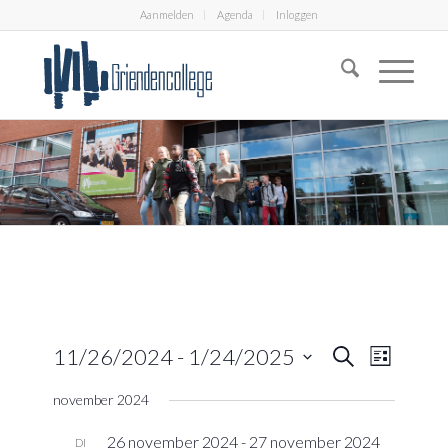
Aanmelden
Agenda
Inloggen
Eveneme
Evenem
11/26/2024
 - 
1/24/2025
Zoeken
Lijst
weerga
Zoeken
Selecteer
navigati
november 2024
en
een
datum.
weergeve
26 november 2024
-
27 november 2024
DI