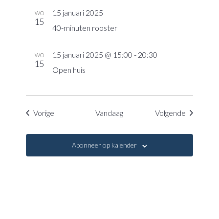
15 januari 2025
WO
15
40-minuten rooster
15 januari 2025 @ 15:00
-
20:30
WO
15
Open huis
Evenementen
Eveneme
Vorige
Vandaag
Volgende
Abonneer op kalender