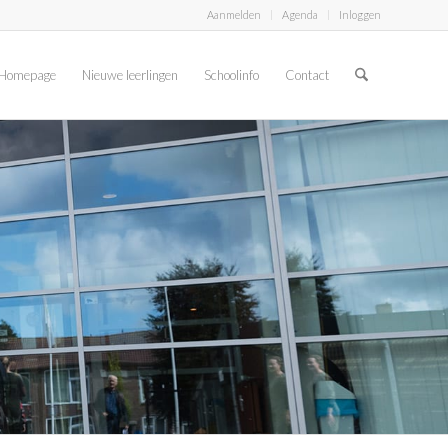
Aanmelden
Agenda
Inloggen
Homepage
Nieuwe leerlingen
Schoolinfo
Contact