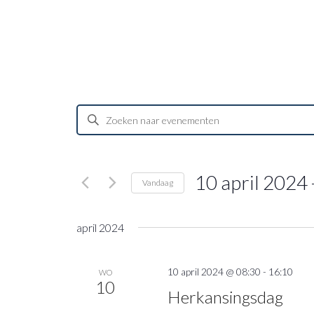
Evenementen
Vul
Zoeken
een
en
keyword
weergeven
in.
10 april 2024
 
navigatie
Zoek
Vandaag
voor
Selecteer
Evenementen
een
april 2024
met
datum.
keyword.
10 april 2024 @ 08:30
-
16:10
WO
10
Herkansingsdag