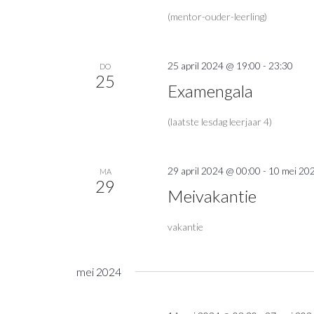
(mentor-ouder-leerling)
25 april 2024 @ 19:00
-
23:30
DO
25
Examengala
(laatste lesdag leerjaar 4)
29 april 2024 @ 00:00
-
10 mei 20
MA
29
Meivakantie
vakantie
mei 2024