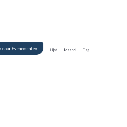
Evenement
weergaven
k naar Evenementen
Lijst
Maand
Dag
navigatie