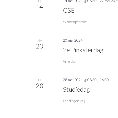
14 mei 2024 @ 08:30
-
27 mei 202
DI
14
CSE
examenperiode
20 mei 2024
MA
20
2e Pinksterdag
Vrije dag
28 mei 2024 @ 08:30
-
16:30
DI
28
Studiedag
Leerlingen vrij