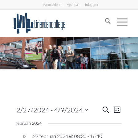
Aanmelden
Agenda
Inloggen
Eveneme
Evenem
2/27/2024
 - 
4/9/2024
Zoeken
Lijst
weerga
Zoeken
Selecteer
navigati
februari 2024
en
een
datum.
weergeve
27 februari 2024 @ 08:30
-
16:10
DI