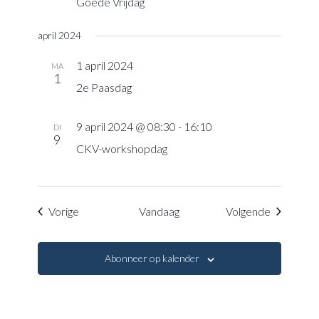
Goede Vrijdag
april 2024
1 april 2024
MA
1
2e Paasdag
9 april 2024 @ 08:30
-
16:10
DI
9
CKV-workshopdag
Evenementen
Eveneme
Vorige
Vandaag
Volgende
Abonneer op kalender