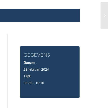
Be
GEGEVENS
Datum:
29 februari 2024
Tijd:
08:30 - 16:10