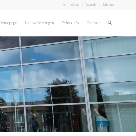
Aanmelden
Agenda
Inloggen
Homepage
Nieuwe leerlingen
Schoolinfo
Contact