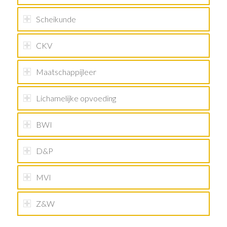
Scheikunde
CKV
Maatschappijleer
Lichamelijke opvoeding
BWI
D&P
MVI
Z&W