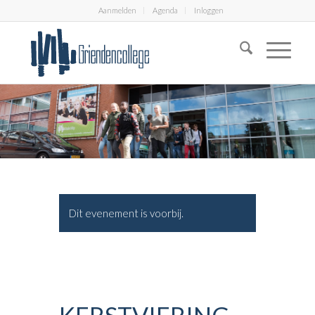
Aanmelden
Agenda
Inloggen
Dit evenement is voorbij.