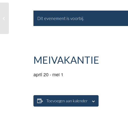
Examengala leerjaar 4
Dit evenement is voorbij.
MEIVAKANTIE
april 20
-
mei 1
Toevoegen aan kalender