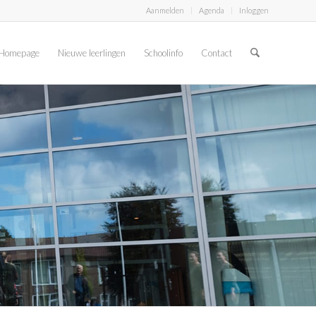
Aanmelden
Agenda
Inloggen
Homepage
Nieuwe leerlingen
Schoolinfo
Contact