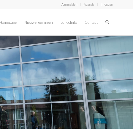
Aanmelden
Agenda
Inloggen
Homepage
Nieuwe leerlingen
Schoolinfo
Contact