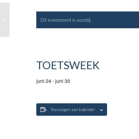
Tweede Pinksterdag
Dit evenement is voorbij.
TOETSWEEK
juni 24
-
juni 30
Toevoegen aan kalender