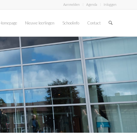
Aanmelden
Agenda
Inloggen
Homepage
Nieuwe leerlingen
Schoolinfo
Contact