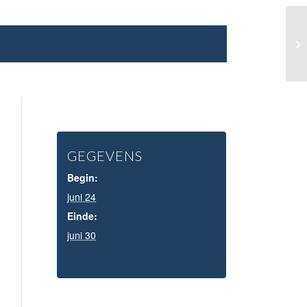
Pr
GEGEVENS
Begin:
juni 24
Einde:
juni 30