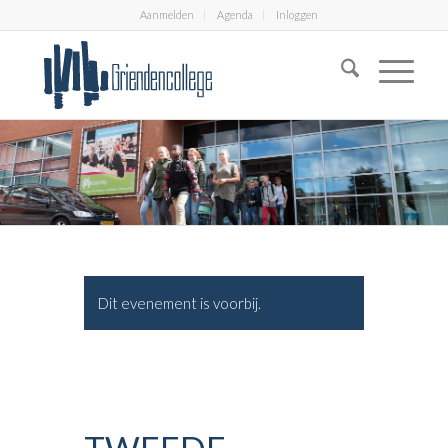
Aanmelden
Agenda
Inloggen
Dit evenement is voorbij.