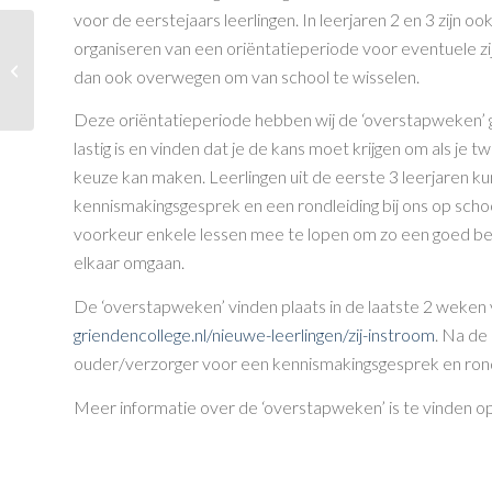
voor de eerstejaars leerlingen. In leerjaren 2 en 3 zijn 
organiseren van een oriëntatieperiode voor eventuele zij-
Griendencollege bedrijvendagen
dan ook overwegen om van school te wisselen.
Deze oriëntatieperiode hebben wij de ‘overstapweken’ g
lastig is en vinden dat je de kans moet krijgen om als je 
keuze kan maken. Leerlingen uit de eerste 3 leerjaren k
kennismakingsgesprek en een rondleiding bij ons op school
voorkeur enkele lessen mee te lopen om zo een goed beel
elkaar omgaan.
De ‘overstapweken’ vinden plaats in de laatste 2 weken v
griendencollege.nl/nieuwe-leerlingen/zij-instroom
. Na de
ouder/verzorger voor een kennismakingsgesprek en rond
Meer informatie over de ‘overstapweken’ is te vinden o