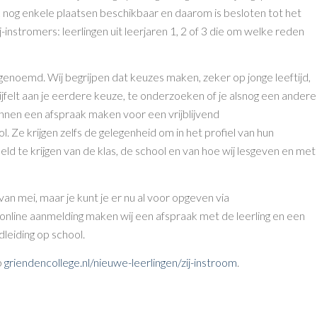
ook nog enkele plaatsen beschikbaar en daarom is besloten tot het
instromers: leerlingen uit leerjaren 1, 2 of 3 die om welke reden
enoemd. Wij begrijpen dat keuzes maken, zeker op jonge leeftijd,
twijfelt aan je eerdere keuze, te onderzoeken of je alsnog een andere
unnen een afspraak maken voor een vrijblijvend
. Ze krijgen zelfs de gelegenheid om in het profiel van hun
d te krijgen van de klas, de school en van hoe wij lesgeven en met
an mei, maar je kunt je er nu al voor opgeven via
 online aanmelding maken wij een afspraak met de leerling en een
leiding op school.
p
griendencollege.nl/nieuwe-leerlingen/zij-instroom
.