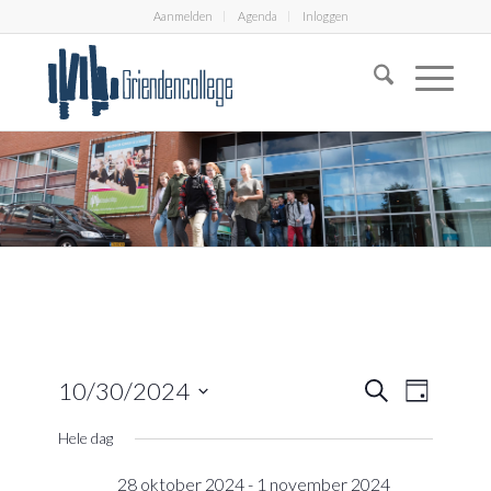
Aanmelden
Agenda
Inloggen
Eveneme
Evenem
10/30/2024
Zoeken
Dag
weerga
Zoeken
Selecteer
navigati
Hele dag
en
een
datum.
weergeve
28 oktober 2024
-
1 november 2024