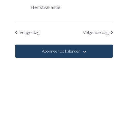
navigatie
Herfstvakantie
Vorige dag
Volgende dag
Abonneer op kalender