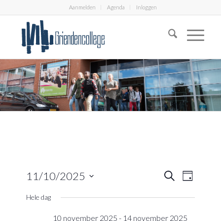
Aanmelden
Agenda
Inloggen
Eveneme
Evenem
11/10/2025
Zoeken
Dag
weerga
Zoeken
Selecteer
navigati
Hele dag
en
een
datum.
weergeve
10 november 2025
-
14 november 2025