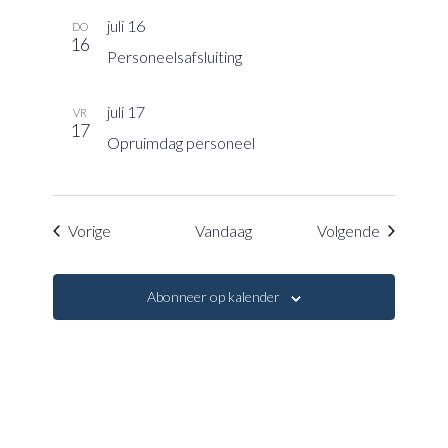
juli 16
DO
16
Personeelsafsluiting
juli 17
VR
17
Opruimdag personeel
Evenementen
Eveneme
Vorige
Vandaag
Volgende
Abonneer op kalender