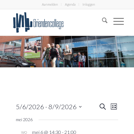
Aanmelden
Agenda
Inloggen
Eveneme
Evenem
5/6/2026
 - 
8/9/2026
Zoeken
Lijst
weerga
Zoeken
Selecteer
navigati
mei 2026
en
een
datum.
weergeve
mei 6 @ 14:30
-
21:00
WO