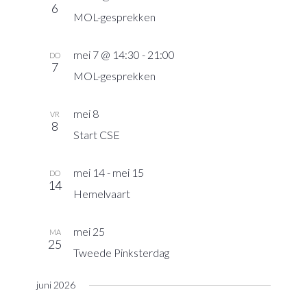
6
navigatie
MOL-gesprekken
mei 7 @ 14:30
-
21:00
DO
7
MOL-gesprekken
mei 8
VR
8
Start CSE
mei 14
-
mei 15
DO
14
Hemelvaart
mei 25
MA
25
Tweede Pinksterdag
juni 2026