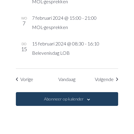
MOL-gesprekken
7 februari 2024 @ 15:00
-
21:00
WO
7
MOL-gesprekken
15 februari 2024 @ 08:30
-
16:10
DO
15
Belevenisdag LOB
Evenementen
Eveneme
Vorige
Vandaag
Volgende
Abonneer op kalender