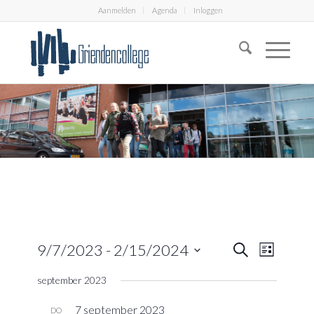
Aanmelden
Agenda
Inloggen
Eveneme
Evenem
9/7/2023
 - 
2/15/2024
Zoeken
Lijst
weerga
Zoeken
Selecteer
navigati
september 2023
en
een
datum.
weergeve
7 september 2023
DO